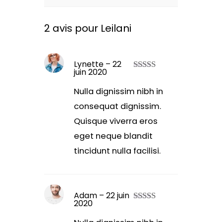
2 avis pour
Leilani
Lynette
–
22
juin 2020
Note
3
sur 5
Nulla dignissim nibh in
consequat dignissim.
Quisque viverra eros
eget neque blandit
tincidunt nulla facilisi.
Adam
–
22 juin
2020
Note
4
sur 5