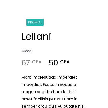
PROMO !
Leilani
Noté
2
67
50
CFA
CFA
3.50
sur 5
basé
sur
notations
Morbi malesuada imperdiet
client
imperdiet. Fusce in neque a
magna sagittis tincidunt sit
amet facilisis purus. Etiam in
semper arcu, quis vulputate nisl.