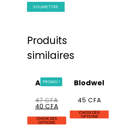
Produits
similaires
Ankur
Blodwel
PROMO !
47
CFA
45
CFA
40
CFA
CHOIX DES
OPTIONS
CHOIX DES
OPTIONS