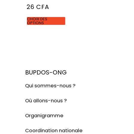
Note
4.50
26
CFA
sur 5
CHOIX DES
OPTIONS
BUPDOS-ONG
Qui sommes-nous ?
Où allons-nous ?
Organigramme
Coordination nationale