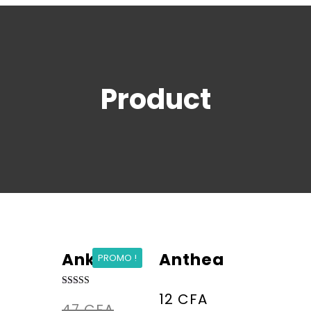
Product
Ankur
Anthea
PROMO !
Note
12
CFA
4.00
47
CFA