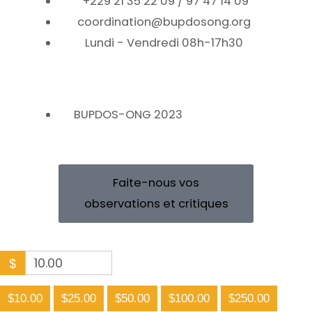
+229 21 35 22 09 / 97 47 14 09
coordination@bupdosong.org
Lundi - Vendredi 08h-17h30
BUPDOS-ONG 2023
Faite-nous vos
observations et critiques
$
$10.00
$25.00
$50.00
$100.00
$250.00