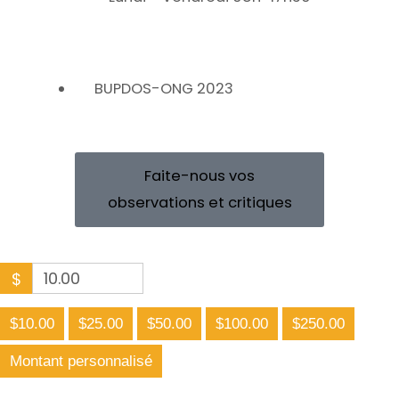
BUPDOS-ONG 2023
Faite-nous vos
observations et critiques
$
$10.00
$25.00
$50.00
$100.00
$250.00
Montant personnalisé