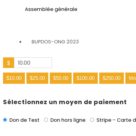
Assemblée générale
BUPDOS-ONG 2023
$
$10.00
$25.00
$50.00
$100.00
$250.00
Mon
Sélectionnez un moyen de paiement
Don de Test
Don hors ligne
Stripe - Carte d