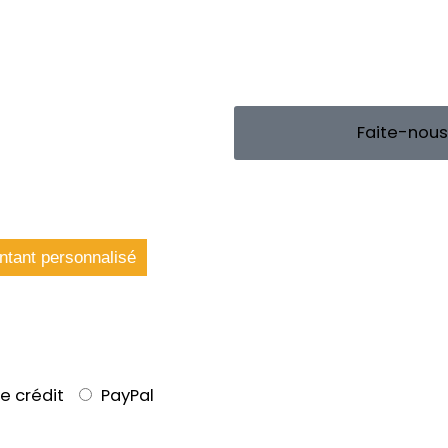
Faite-nous
tant personnalisé
e crédit
PayPal